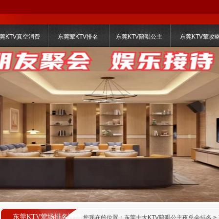
莞KTV真空消费
东莞荤KTV排名
东莞KTV陪唱公主
东莞KTV荤攻
东莞KTV荤场排名详情
您现在的位置：
东莞十大KTV陪唱公主夜总会排名
>