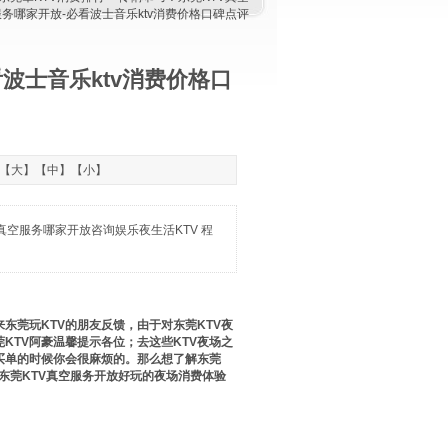
服务哪家开放-必看波士音乐ktv消费价格口碑点评
波士音乐ktv消费价格口
：【
大
】【
中
】【
小
】
真空服务哪家开放咨询娱乐夜生活KTV 程
莞玩KTV的朋友反馈，由于对东莞KTV夜
KTV阿豪温馨提示各位；去这些KTV夜场之
买单的时候你会很麻烦的。那么想了解东莞
绍一下东莞KTV真空服务开放好玩的夜场消费体验