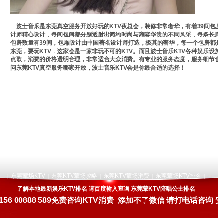
波士音乐是东莞真空服务开放好玩的KTV夜总会，装修非常奢华，有着39间包
计师精心设计，每间包间都分别透射出简约时尚与雍容华贵的不同风采，每条长廊
包房数量有39间，包厢设计由中国著名设计师打造，极其的奢华，每一个包房都
东莞，要玩KTV，这家会是一家非玩不可的KTV。而且波士音乐KTV各种娱乐
点歌，消费的价格透明合理，非常适合大众消费。有专业的服务态度，服务细节
问东莞KTV真空服务哪家开放，波士音乐KTV会是你最合适的选择！
东莞荤场KTV
东莞KTV荤场攻略
东莞KTV荤场消费
东莞荤场KTV排名
|
|
|
|
|
了解本地最新娱乐KTV排名 请百度输入查询 东莞荤KTV陪唱公主排名
156 00888 589
免费咨询KTV消费 添加不了微信 请打电话咨询