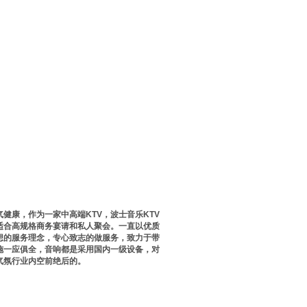
健康，作为一家中高端KTV，波士音乐KTV
适合高规格商务宴请和私人聚会。一直以优质
着想的服务理念，专心致志的做服务，致力于带
施一应俱全，音响都是采用国内一级设备，对
气氛行业内空前绝后的。