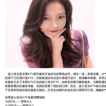
波士音乐是东莞KTV真空服务开放好玩的荤场会所，档次一流，高贵优雅，大气
投资千万巨资打造KTV，内部装潢由专业设计师进行设计，装潢豪华典雅。非常
的服务立足于东莞KTV行业的波士音乐KTV，始终坚持着为顾客服务，为顾客
给顾客最好的服务体验。也因此积累了很好的口碑。其次，波士音乐KTV娱乐设
于音质和音效的保证都是无疑的。灯光全由国内外知名设计师联手打造，嗨燃的
东莞波士音乐KTV包厢消费指南
⊙880元——容纳 8人
⊙1080元——容纳10人