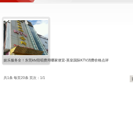
娱乐服务全！东莞ktv陪唱费用哪家便宜-英皇国际KTV消费价格点评
共1条 每页20条 页次：1/1