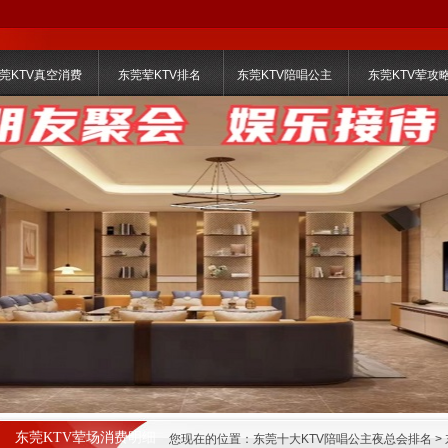
莞KTV真空消费
东莞荤KTV排名
东莞KTV陪唱公主
东莞KTV荤攻
东莞KTV荤场消费明细
您现在的位置：
东莞十大KTV陪唱公主夜总会排名
>