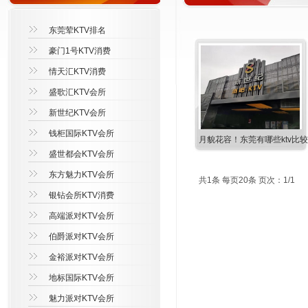
东莞荤KTV排名
豪门1号KTV消费
情天汇KTV消费
盛歌汇KTV会所
新世纪KTV会所
钱柜国际KTV会所
月貌花容！东莞有哪些ktv比较
盛世都会KTV会所
东方魅力KTV会所
共1条 每页20条 页次：1/1
银钻会所KTV消费
高端派对KTV会所
伯爵派对KTV会所
金裕派对KTV会所
地标国际KTV会所
魅力派对KTV会所